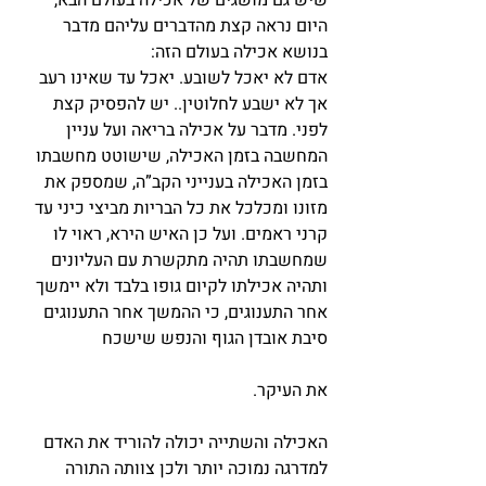
שיש גם מושגים של אכילה בעולם הבא, 
היום נראה קצת מהדברים עליהם מדבר 
בנושא אכילה בעולם הזה:
אדם לא יאכל לשובע. יאכל עד שאינו רעב 
אך לא ישבע לחלוטין.. יש להפסיק קצת 
לפני. מדבר על אכילה בריאה ועל עניין 
המחשבה בזמן האכילה, שישוטט מחשבתו 
בזמן האכילה בענייני הקב”ה, שמספק את 
מזונו ומכלכל את כל הבריות מביצי כיני עד 
קרני ראמים. ועל כן האיש הירא, ראוי לו 
שמחשבתו תהיה מתקשרת עם העליונים 
ותהיה אכילתו לקיום גופו בלבד ולא יימשך 
אחר התענוגים, כי ההמשך אחר התענוגים 
סיבת אובדן הגוף והנפש שישכח
את העיקר.
האכילה והשתייה יכולה להוריד את האדם 
למדרגה נמוכה יותר ולכן צוותה התורה 