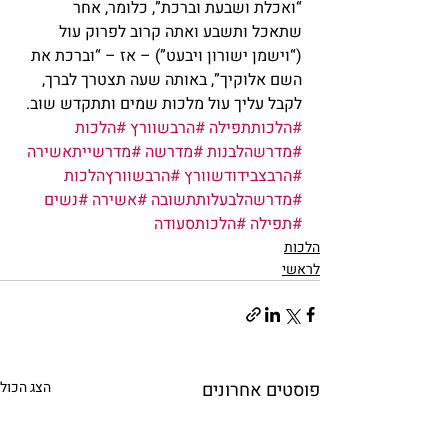
“ואכלת ושבעת וברכת”, כלומר, אחר 
שתאכל ותשבע ואתה קרוב לפרוק עול 
(“וישמן ישורון ויבעט”) – אז – “וברכת את 
השם אלוקיך”, באותה שעה תצטרך לברך, 
לקבל עליך עול מלכות שמים ותתקדש שוב.
#הלכותתפילה
#הרבשוורץ
#הלכות
#מדרשהלבנות
#מדרשה
#מדרשייתאשירה
#הרבצבידודשוורץ
#הרבשוורץהלכות
#מדרשהלבעלותתשובה
#אשירה
#נשים
#תפילה
#הלכותסעודה
הלכות
לראשי
פוסטים אחרונים
הצג הכול