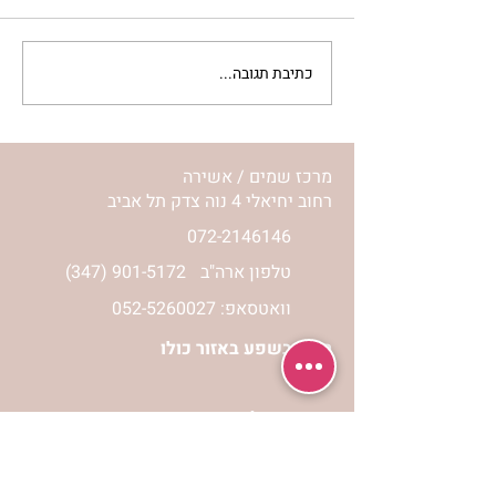
כתיבת תגובה...
מתגעגעות לבית המפגש,
השיעור לתשעה באב | הר'
ימימה מזרחי
מרכז שמים / אשירה
רחוב יחיאלי 4 נוה צדק תל אביב
072-2146146
טלפון ארה"ב
(347) 901-5172
וואטסאפ: 052-5260027
חניה בשפע באזור כולו
הרשמי לעדכונים