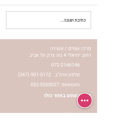
כתיבת תגובה...
מתגעגעות לבית המפגש,
השיעור לתשעה באב | הר'
ימימה מזרחי
מרכז שמים / אשירה
רחוב יחיאלי 4 נוה צדק תל אביב
072-2146146
טלפון ארה"ב
(347) 901-5172
וואטסאפ: 052-5260027
חניה בשפע באזור כולו
הרשמי לעדכונים