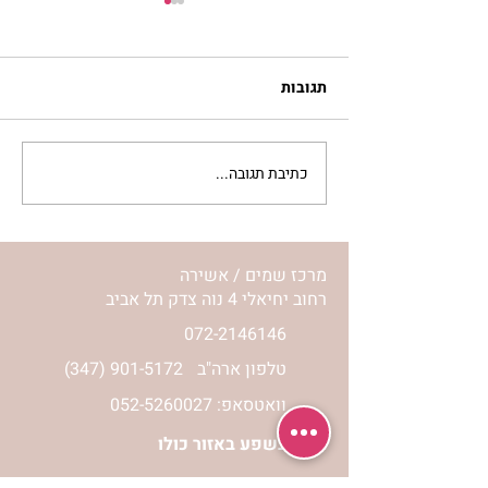
תגובות
כתיבת תגובה...
סלט מצליבים | ג’סיקה
הלפרין
מרכז שמים / אשירה
רחוב יחיאלי 4 נוה צדק תל אביב
072-2146146
טלפון ארה"ב
(347) 901-5172
וואטסאפ: 052-5260027
חניה בשפע באזור כולו