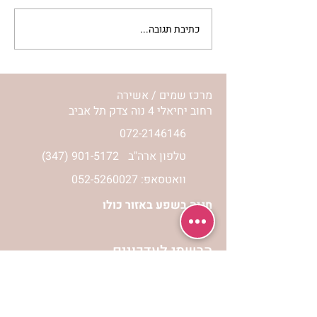
כתיבת תגובה...
להזכיר ללב שלי איך
מרגישה אהבה | נורית אילון
הירש
מרכז שמים / אשירה
רחוב יחיאלי 4 נוה צדק תל אביב
072-2146146
טלפון ארה"ב
(347) 901-5172
וואטסאפ: 052-5260027
חניה בשפע באזור כולו
הרשמי לעדכונים