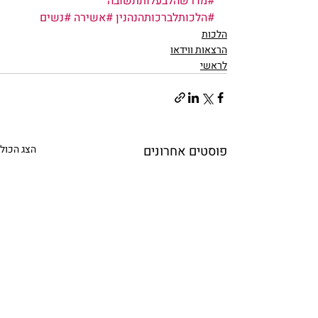
#מדרשהלבעלותתשובה
#הלכותלברכותהנהנין
#אשירה
#נשים
הלכות
הרצאות ווידאו
לראשי
פוסטים אחרונים
הצג הכול