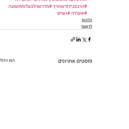
#הרבצבידודשוורץ
#מדרשהלבעלותתשובה
#אשירה
#נשים
הלכות
לראשי
פוסטים אחרונים
הצג הכול