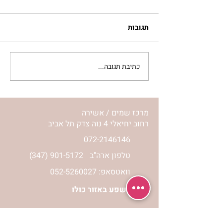
תגובות
כתיבת תגובה...
סלט מצליבים | ג’סיקה
הלפרין
מרכז שמים / אשירה
רחוב יחיאלי 4 נוה צדק תל אביב
072-2146146
טלפון ארה"ב
(347) 901-5172
וואטסאפ: 052-5260027
חניה בשפע באזור כולו
הרשמי לעדכונים