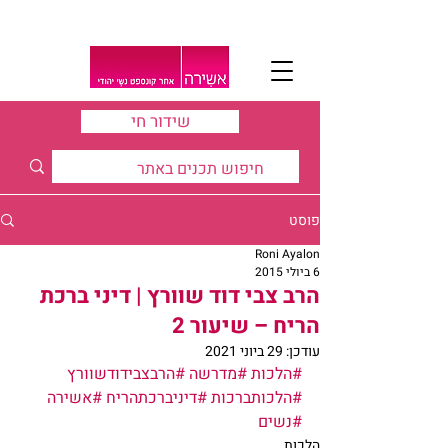
שידור חי
פוסט
Roni Ayalon
6 ביולי 2015
הרב צבי דוד שוורץ | דיני ברכת
הריח – שיעור 2
עודכן:
29 ביוני 2021
#הלכות
#מדרשה
#הרבצבידודשוורץ
#הלכותברכות
#דיניברכתהריח
#אשירה
#נשים
הלכות