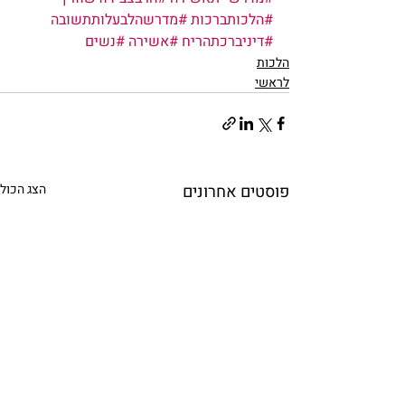
#הלכותברכות
#מדרשהלבעלותתשובה
#דיניברכתהריח
#אשירה
#נשים
הלכות
לראשי
פוסטים אחרונים
הצג הכול