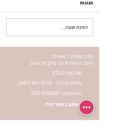
תגובות
כתיבת תגובה...
סלט מצליבים | ג’סיקה
הלפרין
מרכז שמים / אשירה
רחוב יחיאלי 4 נוה צדק תל אביב
072-2146146
טלפון ארה"ב
(347) 901-5172
וואטסאפ: 052-5260027
חניה בשפע באזור כולו
הרשמי לעדכונים