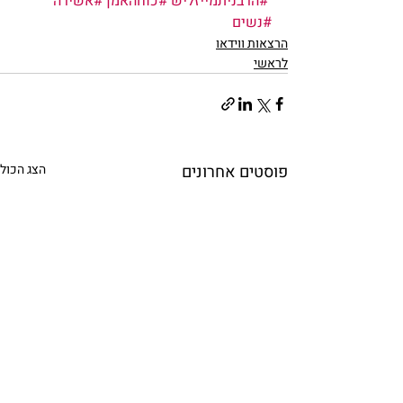
#הרבניתמייזליש
#כוחהאמן
#אשירה
#נשים
הרצאות ווידאו
לראשי
פוסטים אחרונים
הצג הכול