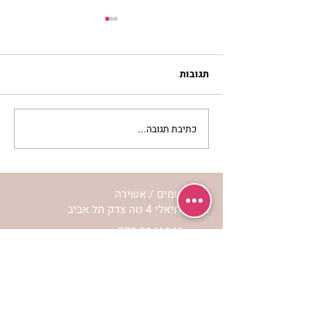
תגובות
כתיבת תגובה...
לחיות את המסע שלי | נורית
אילון הירש
מרכז שמים / אשירה
רחוב יחיאלי 4 נוה צדק תל אביב
072-2146146
טלפון ארה"ב
(347) 901-5172
וואטסאפ: 052-5260027
חניה בשפע באזור כולו