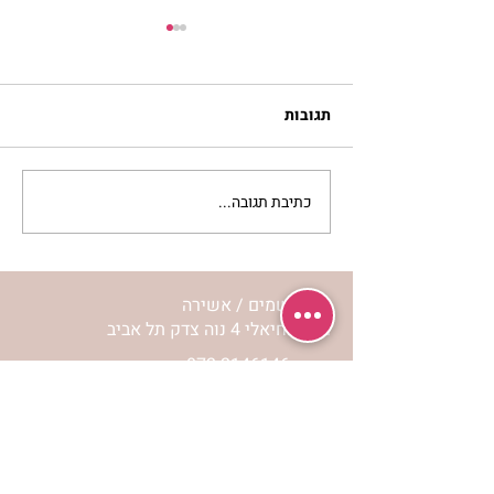
תגובות
כתיבת תגובה...
לחיות את המסע שלי | נורית
אילון הירש
מרכז שמים / אשירה
רחוב יחיאלי 4 נוה צדק תל אביב
072-2146146
טלפון ארה"ב
(347) 901-5172
וואטסאפ: 052-5260027
חניה בשפע באזור כולו