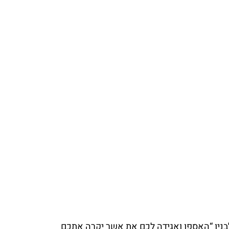
ניו “האספו ואגידה לכם את אשר יקרה אתכם 