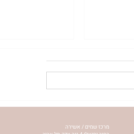
ית המפגש,
הרבנית ימימה מזרחי "משנכנס
 באב | הר'
אוהב" | ראש חודש אב
מרכז שמים / אשירה