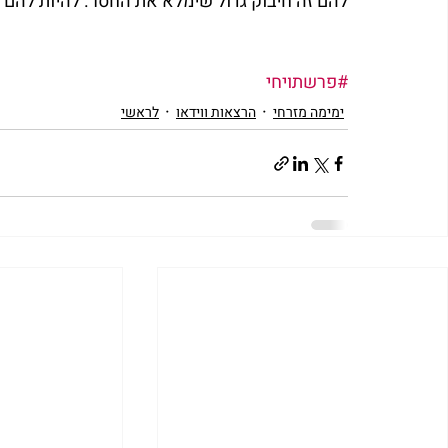
להם זה חיבוק גדול שימלא את החסר. להיות להם 
#פרשתויחי
ימימה מזרחי
הרצאות ווידאו
לראשי