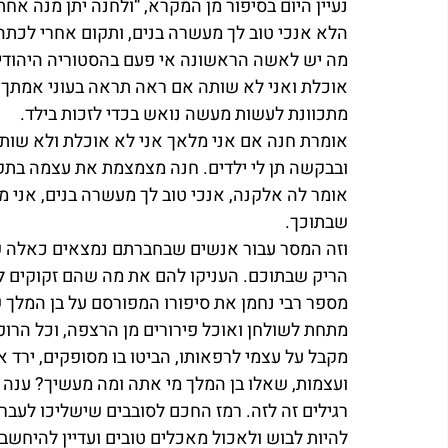
נעיין היום בסיפור מן המקרא, “ולחנה יתן מנה אח
הלא אנכי טוב לך מעשרה בנים, ותקום אחרי לכת
מה יש לאשה הראשונה אי פעם בהסטוריה היהודית
אוכלת ואני לא שותה אם ראה תראה בעוני אמתך, 
מתכוונת לעשות מעשה נואש בכדי לזכות בילד.
אומרת חנה אם אני מלאך אני לא אוכלת ולא שותה 
ובבקשה תן לי ילדים. חנה מצמצמת את עצמה בתק
אומר לה אלקנה, אנכי טוב לך מעשרה בנים, אני מ
שבתוכך.
וזה המסר עבור אנשים שבחברתם נמצאים כאלה ש
הריק שבתוכם. העניקו להם את מה שהם זקוקים לו
מספר רבי נחמן את סיפורו המפורסם על בן המלך שנ
מתחת לשולחן ואוכל פירורים מן הרצפה, וכל הרו
מקבל על עצמי לרפאותו, הביטו בו מסופקים, ירד א
ועצמות, שאלו בן המלך מי אתה ומה מעשיך? ענה לו
רגילים זה לזה. רמז החכם לסובבים שישליכו לעבר
להיות לבוש ולאכול מאכלים טובים ועדיין להיחשב 