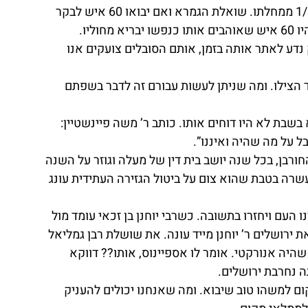
אומרת הגמרא שאדם המבקר חולה לוקח ממנו 1/60 ממחלתו. שואלת הגמרא ואם יבואו 60 איש לבקר 
ליו.
ע לאתר אותה בזמן, אותם הסובלים צועקים אנו 
 הצילו. ומה שניתן לעשות עבורם זה לדבר בשפתם 
שבת לא היו דוחים אותו. כותב ר’ משה פיינשטיין: 
ל על מה שהיה ואיננו”.
ן, בכל שנה יושב בית דין של מעלה וגוזר על השנה 
שרה בטבת שהוא צום על ביטול הגזירה העתידית עונג 
 העם ויחזרו בתשובה. כשרבי יוחנן בן זכאי עומד מול 
אנשים ואני מחריב את ירושלים ר’ יוחנן מייד עונה. את שושלת רבן גמליאל 
היה אנורקטי. אומר לו אספיינוס, אותו?? דווקא 
ה נחרבת ירושלים.
ם למשהו טוב שיבוא. ומה שאנחנו יכולים להעניק 