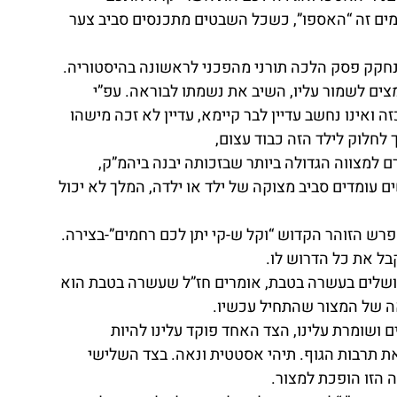
מים זה “האספו”, כשכל השבטים מתכנסים סביב צער 
נחקק פסק הלכה תורני מהפכני לראשונה בהיסטוריה. 
ר נסיונות מאומצים לשמור עליו, השיב את נשמתו לבוראה. עפ”י 
 ואינו נחשב עדיין לבר קיימא, עדיין לא זכה מישהו 
לחלוק לילד הזה כבוד עצום,
ם למצווה הגדולה ביותר שבזכותה יבנה ביהמ”ק, 
עומדים סביב מצוקה של ילד או ילדה, המלך לא יכול 
פרש הזוהר הקדוש “וקל ש-קי יתן לכם רחמים”-בצירה. 
בל את כל הדרוש לו.
ושלים בעשרה בטבת, אומרים חז”ל שעשרה בטבת הוא 
אה של המצור שהתחיל עכשיו.
 ושומרת עלינו, הצד האחד פוקד עלינו להיות 
 תרבות הגוף. תיהי אסטטית ונאה. בצד השלישי 
 הזו הופכת למצור.