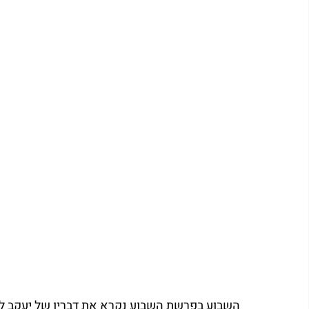
השבוע בפרשת השבוע נקרא את דבריו של יעקב לב