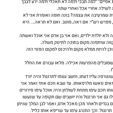
ת אפיים” “למה תבכי ולמה לא תאכלי ולמה ירע לבבך 
ה לשילה אחרי אכל ואחרי שתה.
 שמרעיבה את עצמה? בונה חומה ואומרת אני לא 
מפרש רש”י: אם ראה, מוטב. ואם לא תראה…. היא 
ולא יולדת ילדים, ואם אני בן אדם אני אוכל ואשתה 
ווה שיתפנה מקום בתוכה לתינוק משלה.
וכן להיות ממלא מקום ולהיכנס למקום הפנוי הזה 
סובלים מהפרעות אכילה. מלאו עבורם את החלל 
.
טרפה עליו דעתו, וחשב עצמו לתרנגול והיה יורד 
פאים נואשו מלרפאותו. עד שבא חכם אחד ואמר אני 
ותו חכם עימו מתחת לשולחן והיה אוכל עימו פירורים 
 גם אני תרנגול והיו יושבים שם תקופה עד שנעשו 
ם בגדים ולאחר מכן מאכל אדם, ואמר לבן המלך שניתן 
תרנגול. וכך התנהג עימו עד שריפא אותו כליל.