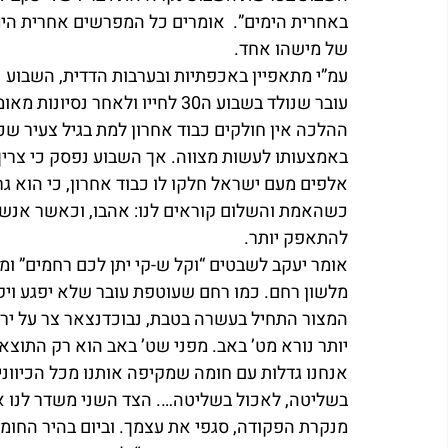
באחרית הימים”.  אומרים כל המפרשים אחרית הי
של מישהו אחד. 
עמ”י מתאפיין באכפתיות ובערבות הדדית, השבוע 
עובר שנולד בשבוע ה30 לחייו ולאח
ההלכה אין חולקים כבוד אחרון למת בגיל צעיר שכזה
באמצעותו לעשות מצווה. אך השבוע נפסק כי צריך 
אלפים מעם ישראל חלקו לו כבוד אחרון, כי הוא גר
כשהאמת והשלום קוראים לנו: אהבו, וכאשר אנשים 
להתאפק יותר.
אומר יעקב לשבטים “וקל ש-קי יתן לכם רחמים” ומ
מלשון רחם. כמו רחם שעוטפת עובר שלא יפגע ויק
המצור התחיל בעשרה בטבת, נבוכדנצאר צר על יר
יותר נורא מט’ באב. מפני שט’ באב הוא רק התוצ
אנחנו גדלות עם חומה שמקיפה אותנו מכל הכיוונים
בשליטה, לאכול בשליטה…. הצד השני משדר לנו את
מנקרת הפקודה, סגפי את עצמך. וביום בהיר החומה