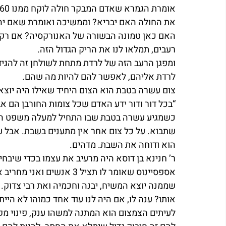
את החולה האם יבריא? וממשיכה ואומרת שאם יהיו 60 איש שאוהבים אותו כנפשו יבריא מחו
האם כאן טמונה הבשורה של האנורקסיה? אם רק נד
רעבים, תמלאו לנו את הריק הגדול הזה.
ומפגן הרעב הזה של לרדת מתחת לשולחן זה להגיד
לרדת אליהם, לאפשר להם להיות מה שהם.
צום עשרה בטבת הוא הצום היחיד שאילו היה יוצא ב
“בכל דור ודור ידע האדם שכל צומות החורבן הם אב
כשמגיע עשרה בטבת שבו התחיל למעלה משפט החורב
שתבוא. על כל צום אחר אין מתענים בשבת. אבל ע
הוא ודוחה את השבת. מדהים.
ר’ חנינא בן דוסא היה מרעיב את עצמו בכדי שיבחינו
אספסיינוס שאומר לו תציל 3 
שממנה יוצא המשיח, יבנה וחכמיה ואת רבי צדוק. ש
אותו? ענה לו, אם היה לנו עוד אחד כמוהו לא היית
לעיתים הצמצום הוא המתנה למשהו ענק, פינוי מקו