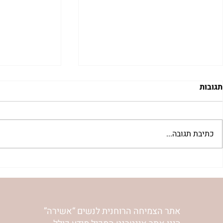
תגובות
כתיבת תגובה...
"למצוא את אהבתך האבודה" |
מתגעגעות לב
שיעור לט"ו באב | הר' ימימה
השיעור לתשעה
מזרחי
ימימה מזרחי
אתר הצמיחה הרוחנית לנשים “אשירה”