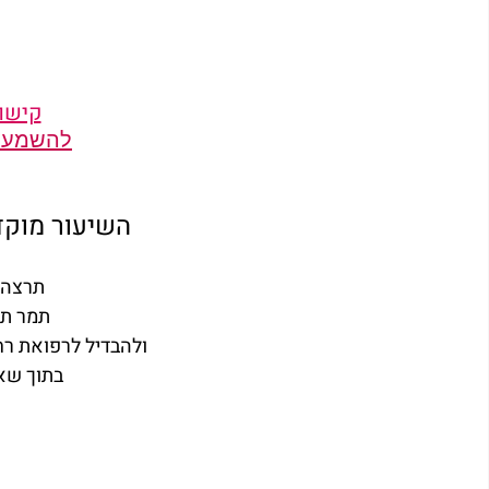
קישור
להשמעת ק
השיעור מוקד
תרצה 
תמר תה
ולהבדיל לרפואת ר
בתוך שא