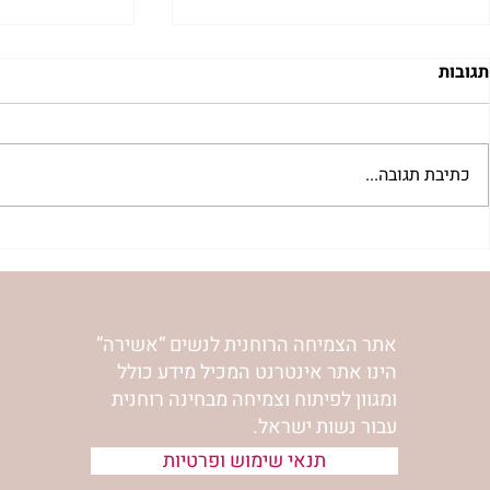
תגובות
כתיבת תגובה...
"למצוא את אהבתך האבודה" |
מתגעגעות לב
שיעור לט"ו באב | הר' ימימה
השיעור לתשעה
מזרחי
ימימה מזרחי
אתר הצמיחה הרוחנית לנשים “אשירה”
הינו אתר אינטרנט המכיל מידע כולל
ומגוון לפיתוח וצמיחה מבחינה רוחנית
עבור נשות ישראל.
תנאי שימוש ופרטיות