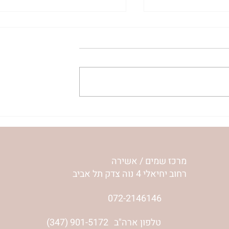
ית המפגש,
הרבנית ימימה מזרחי "משנכנס
 באב | הר'
אוהב" | ראש חודש אב
מרכז שמים / אשירה
רחוב יחיאלי 4 נוה צדק תל אביב
072-2146146
טלפון ארה"ב
(347) 901-5172