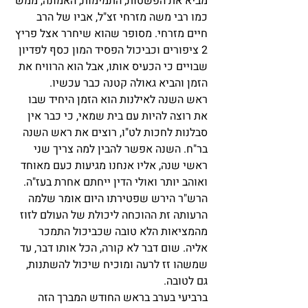
מביא את הפשטות, התמימות, האמונה, ממש 
כמו רבי משה מזרחי זצ"ל, אביו של הרב 
חיים מזרחי. מסופר שהוא שיחרר אצל פריץ 
2 ציפורים וכביכול הפסיד המון כסף לפדיון 
שבויים כי הכעיס אותו, אבל הוא הרוויח את 
הזמן והביא גאולה קטנה כבר עכשיו.
ראש השנה לאילנות הוא הזמן היחיד שבו 
את רוצה להיות עם בית שמאי, כי כבר אין 
סבלנות לחכות לט"ו, רוצים את ראש השנה 
בר"ח. השנה אפשר להבין למה צריך שני 
ראשי שנה, אליו אנחנו מגיעות כעם מאוחד 
ואוהב יותר ואולי הדין ייחתם אחרת בעז"ה.
הרש"ר הירש שפטירתו היום אומר שלמה 
הרעותה זת ההוכחה ליכולת של העולם לזוז 
מהמציאות הלא טובה שכביכול התמכר 
אליה. שום דבר לא קורה, הכל אותו דבר, עד 
שמשהו זז לרעה ומוכיח שיכול להשתנות, 
גם לטובה.
ברביעי בערב בראש החודש המברך הזה 