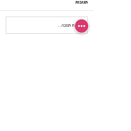
תגובות
כתיבת תגובה...
מתגעגעות לבית המפגש,
השיעור לתשעה באב | הר'
ימימה מזרחי
מרכז שמים / אשירה
רחוב יחיאלי 4 נוה צדק תל אביב
072-2146146
טלפון ארה"ב
(347) 901-5172
וואטסאפ: 052-5260027
חניה בשפע באזור כולו
הרשמי לעדכונים