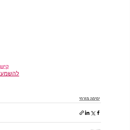
קישור
להשמעת ק
ימימה מזרחי