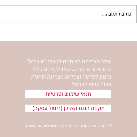
כתיבת תגובה...
"למצוא את אהבתך האבודה" |
מתגעגעות לב
שיעור לט"ו באב | הר' ימימה
השיעור לתשעה
מזרחי
ימימה מזרחי
אתר הצמיחה הרוחנית לנשים “אשירה”
הינו אתר אינטרנט המכיל מידע כולל
ומגוון לפיתוח וצמיחה מבחינה רוחנית
עבור נשות ישראל.
תנאי שימוש ופרטיות
תקנות הגנת הצרכן (ביטול עסקה)
© כל הזכויות שמורות לנורית אילון הירש ולעמותת אשירה