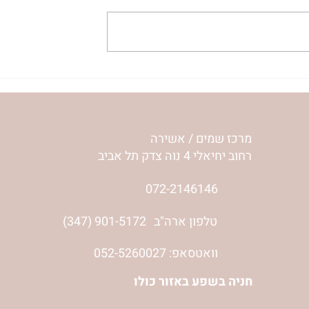
ית המפגש,
הרבנית ימימה מזרחי "משנכנס
 באב | הר'
אוהב" | ראש חודש אב
מרכז שמים / אשירה
רחוב יחיאלי 4 נוה צדק תל אביב
072-2146146
טלפון ארה"ב
(347) 901-5172
וואטסאפ: 052-5260027
חניה בשפע באזור כולו