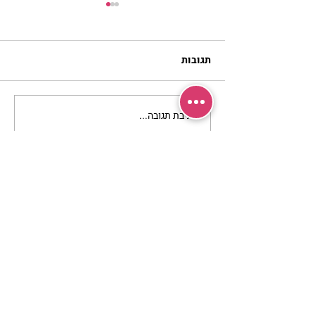
תגובות
כתיבת תגובה...
מתגעגעות לבית המפגש,
השיעור לתשעה באב | הר'
ימימה מזרחי
מרכז שמים / אשירה
רחוב יחיאלי 4 נוה צדק תל אביב
072-2146146
טלפון ארה"ב
(347) 901-5172
וואטסאפ: 052-5260027
חניה בשפע באזור כולו