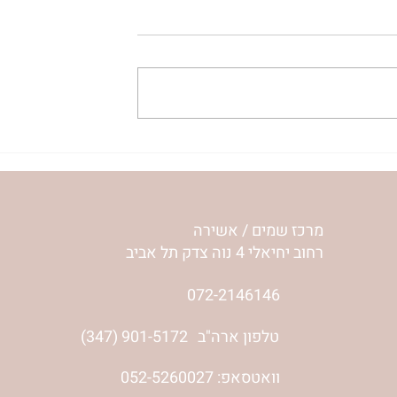
ית המפגש,
הרבנית ימימה מזרחי "משנכנס
 באב | הר'
אוהב" | ראש חודש אב
מרכז שמים / אשירה
רחוב יחיאלי 4 נוה צדק תל אביב
072-2146146
טלפון ארה"ב
(347) 901-5172
וואטסאפ: 052-5260027