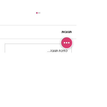
תגובות
כתיבת תגובה...
מתגעגעות לבית המפגש,
השיעור לתשעה באב | הר'
ימימה מזרחי
מרכז שמים / אשירה
רחוב יחיאלי 4 נוה צדק תל אביב
072-2146146
טלפון ארה"ב
(347) 901-5172
וואטסאפ: 052-5260027