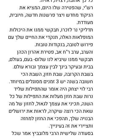
כל כך אהובה, רצויה, ראויה.
רש"י, שהפטירה שלו היום, המציא את 
הניקוד מחדש ויצר פרשנות חדשה, חיובית, 
מעודדת.
תדליקי נר לזכרו, תבקשי ממנו את היכולות 
המופלאות האלה, תנקדי את החיים שלך עם 
פירוש לטובה, בנקודות טובות.
והערב, ערב ר"ח אב, פטירת אהרון הכהן 
תבקשי ממנו שיביא לנו שלום- בעם, בעולם, 
בבית ובעיקר בינך לבין עצמך ובורא עולם.
בשבת הקרובה, שבת חזון, השבת הכי 
חשובה בשנה יש 3 זמנים מסוגלים במיוחד. 
רבי לוי יצחק היה אומר שהתפילות שליד 
נרות שבת חזון מעלות את התפילות של כל 
השנה, תכיני את עצמך לגאול, לחזון של מה 
שאת הכי רוצה שיקרה, לראות את ירושלים 
הבנויה שלך, תהפכי את החזון למחזה 
ותציירי את זה בעינייך.
בסעודה שלישית הרבי מלובביץ אמר שכל 