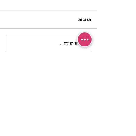
תגובות
כתיבת תגובה...
מתגעגעות לבית המפגש,
השיעור לתשעה באב | הר'
ימימה מזרחי
מרכז שמים / אשירה
רחוב יחיאלי 4 נוה צדק תל אביב
072-2146146
טלפון ארה"ב
(347) 901-5172
וואטסאפ: 052-5260027
חניה בשפע באזור כולו