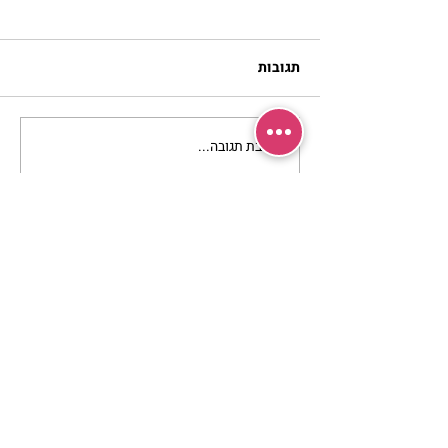
תגובות
כתיבת תגובה...
מתגעגעות לבית המפגש,
השיעור לתשעה באב | הר'
ימימה מזרחי
מרכז שמים / אשירה
רחוב יחיאלי 4 נוה צדק תל אביב
072-2146146
טלפון ארה"ב
(347) 901-5172
וואטסאפ: 052-5260027
חניה בשפע באזור כולו