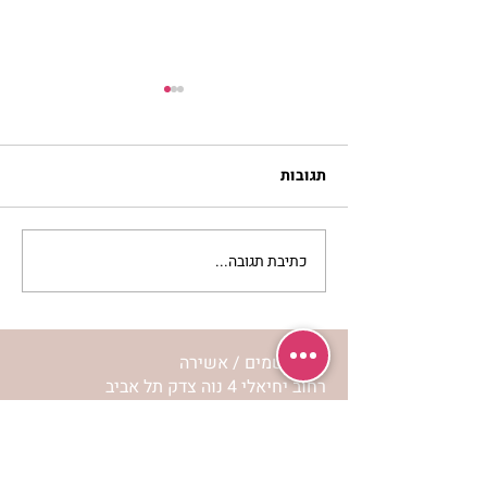
תגובות
כתיבת תגובה...
מתגעגעות לבית המפגש,
השיעור לתשעה באב | הר'
ימימה מזרחי
מרכז שמים / אשירה
רחוב יחיאלי 4 נוה צדק תל אביב
072-2146146
טלפון ארה"ב
(347) 901-5172