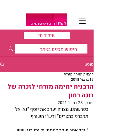
שידור חי
פוסט
הרבנית ימימה מזרחי
19 בדצמ׳ 2018
הרבנית ימימה מזרחי לזכרה של
רונה רמון
עודכן:
23 בפבר׳ 2021
בפרשתנו, מצווה יעקב את יוסף “נא, אל 
תקברני במצרים” ורש”י השורף:
” וכך אמר יעקב ליוסף: ידעתי בני שיש 