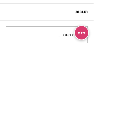
תגובות
כתיבת תגובה...
מתגעגעות לבית המפגש,
השיעור לתשעה באב | הר'
ימימה מזרחי
מרכז שמים / אשירה
רחוב יחיאלי 4 נוה צדק תל אביב
072-2146146
טלפון ארה"ב
(347) 901-5172
וואטסאפ: 052-5260027
חניה בשפע באזור כולו
הרשמי לעדכונים