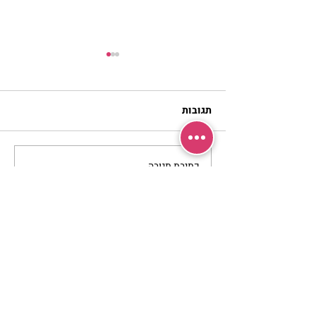
תגובות
כתיבת תגובה...
מתגעגעות לבית המפגש,
השיעור לתשעה באב | הר'
ימימה מזרחי
מרכז שמים / אשירה
רחוב יחיאלי 4 נוה צדק תל אביב
072-2146146
טלפון ארה"ב
(347) 901-5172