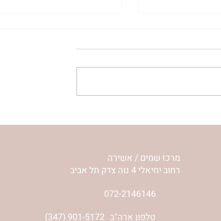
ית המפגש,
הרבנית ימימה מזרחי "משנכנס
 באב | הר'
אוהב" | ראש חודש אב
מרכז שמים / אשירה
רחוב יחיאלי 4 נוה צדק תל אביב
072-2146146
טלפון ארה"ב
(347) 901-5172