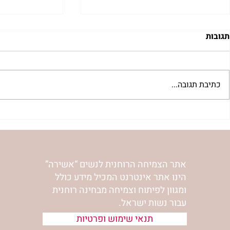
תגובות
כתיבת תגובה...
"למצוא את אהבתך האבודה" |
מתגעגעות לב
שיעור לט"ו באב | הר' ימימה
השיעור לתשעה
מזרחי
ימימה מזרחי
אתר הצמיחה הרוחנית לנשים “אשירה”
הינו אתר אינטרנט המכיל מידע כולל
ומגוון לפיתוח וצמיחה מבחינה רוחנית
עבור נשות ישראל.
תנאי שימוש ופרטיות