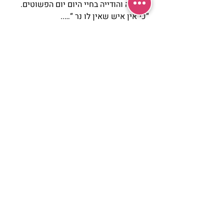
ושימחה והודייה בחיי היום יום הפשוטים.
 “כי אין איש שאין לו נר “…..
#אינטרנט
#חינוךילדים
#חנוכה
חינוך ילדים
חנוכה
מאמרים
פוסטים אחרונים
הצג הכול