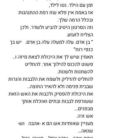
זמן עם הילד. נטו לילד,
אז באמת אין פלא שזו רמת ההתנהגות 
ובכלל הרמה שלך.
וזה הסרטון היטיב להביע ולשדר. ולכן 
הצליח לזעזע.
” בן אדם. עלה למעלה עלה בן אדם.   יש בך 
כנפי רוח”
תאמין שיש לך את היכולת לצאת מיזה ו.. 
פשוט להכנס להילוך אחר. להחליט 
להשתנות ולשנות.
להחליט להדליק ולשמח את הלבבות והנרות 
שבבית פנימה ולא להאיר החוצה..
את היכולת להפסיק ולכבות את האש הזאת 
ששורפת לבבות ובתים ואוכלת אותך 
מבפנים…
אש זרה.
מעניין שאותיות אש הם א -אהבה   וש- 
שנאה…