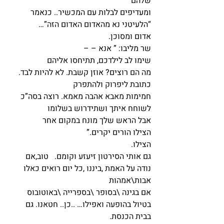
שלהם
ומעדיפים לבלות עם המכשיר.. כנאמר 
“הלעיטני נא מהאדום האדום הזה”…
אדום ומסוכן.
שר מליבו: ” אנא – –
שימו לב לילדכם, תתיחסו אליהם
מה הם רוצים? אוזן קשבת. לא להיות לבד. 
כתובת ליפרוק ולהתפרק
חמימות מאבא אהבה מאמא. רוצה בסה”כ 
לשוחח איתך ושתידרוש בשלומו 
אבל הראש שלך מונח במקום אחר
הצילו הורים יקרים.”
הצילו.
גם אותי הסירטון זיעזע וקומם.   טוב,אם 
נודה על האמת ,ביננו ,כל יום רואים כאלו 
אבות\אמהות
אם בגינה \בסופר \בספרייה \באוטובוס 
בטיול בהופעה ואפילו… ..כן.. חטאנו. גם 
בבית הכנסת.