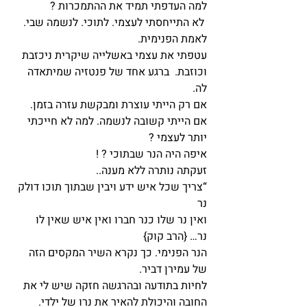
למה העדפתי תמיד את ההתמכרות ?
 לא התייחסתי לעצמי. לתוכי. לנשמה שבי. 
לאמת הפנימית.
עטפתי את עצמי באשלייה שיקרית ניכזבת 
וכוזבת.  ברגע אחד של פנטזיה שמיתאדה 
לה.
אם רק הייתי עוצרת ומבקשת עזרה בזמן. 
אם הייתי קשובה לנשמה. למה לא חייכתי 
יותר לעצמי ?
איפה היה הנר שבתוכי ? !
זעקתה נותרה ללא מענה..
“צריך שכל איש ידע ויבין שבתוך תוכו דולק 
נר
ואין נר שלו כנר חברו ואין איש שאין לו 
נר… {הרב קוק}
הנר הפנימי. כך נקרא השיר המקסים הזה 
של עמירן דביר.
לחיות בתודעה ובהרגשה חזקה שיש לי את 
החובה והיכולת להאיר את נרו של ילדי. 