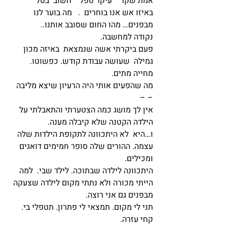
אמת שקר    עיקר טפל    חשוב  בטל
באיזו אש אנו בוחרים  .   מה בוער לנו 
מבפנים… מהו החום שסובב אותנו..
נקודה למחשבה.
פעם ביקרתי אשה שנמצאת  באיזה מכון 
גמילה  שעושה עבודת קודש. כפשוטו. 
מחייה מתים.
מה שהפעים אותי היה הרעיון שיצא מליבה 
– –
אין לך מושג כמה הצטערתי והתאבלתי על 
הילדה הקטנה שלא קיבלה מענה.
ו…היא  לא היתכוונה לתקופת הילדות שלה 
עצמה. ההורים שלה סופר חמימים דואגים 
ומכילים.
היתכוונה לילדה שבתוכה. לילד שבי.  למה 
הייתי מכורה ולא נתתי מקום לילדה שצעקה 
מבפנים גם אני רוצה.
תני לי מקום. תמצאי לי פתרון. תטפלי בי.  
קחי עזרה.