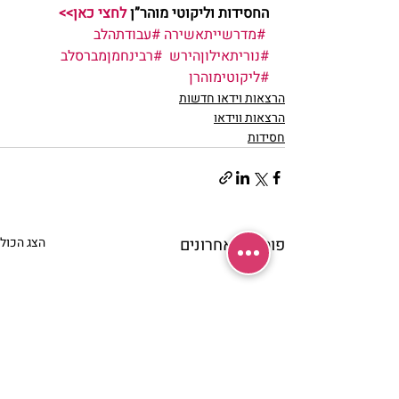
החסידות וליקוטי מוהר”ן 
לחצי כאן>>
#מדרשייתאשירה
#עבודתהלב
#נוריתאילוןהירש
#רבינחמןמברסלב
#ליקוטימוהרן
הרצאות וידאו חדשות
הרצאות ווידאו
חסידות
פוסטים אחרונים
הצג הכול