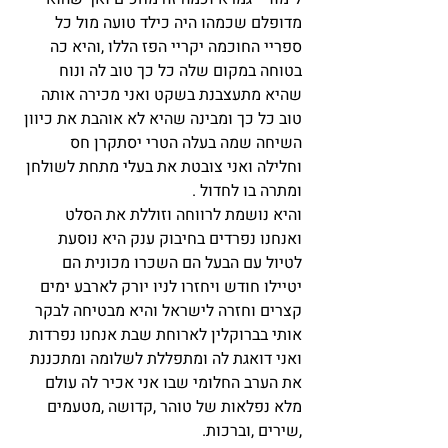
מדופלם שכמהו היה כילד טועה מול כל 
ספריי החוכמה יקריי הפז הללו ,והיא כה 
בטוחה במקום שלה כל כך טוב לה ונוח 
שהיא מתעצבנת בשקט ואני מכירה אותה 
טוב כל כך ומבינה שהיא לא אוהבת את כיוון 
השיחה שמה בעלה הטרי יסתקרן חס 
וחלילה ואני צובטת את בעלי מתחת לשולחן 
ומתרה בו לחדול .
והיא נושמת לרווחה וזוללת את הסלט 
ואנחנו נפרדים בחיבוק ענק היא נוסעת 
לטיול עם הבעל הם השכרו מכונית הם 
יטיילו חודש ויחזרו לניו יורק לארבע ימים 
קצרים וחזרה לישראל והיא מבטיחה לבקר 
אותי בברוקלין לארוחת שבת אנחנו נפרדות 
ואני דואגת לה ומתפללת לשלומה ומתכננת 
את הערב החלומי שבו אני אכיר לה עולם 
מלא נפלאות של טוהר ,קדושה ,מטעמים 
,שירים ,וברכות.