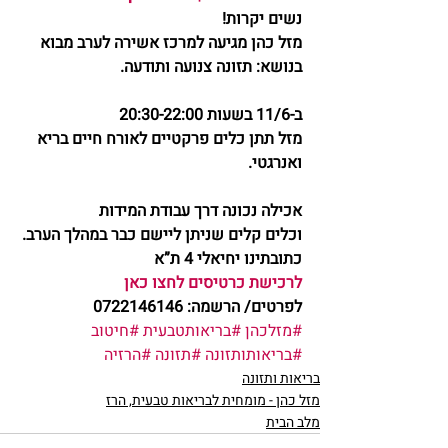
נשים יקרות!
מזל כהן מגיעה למרכז אשירה לערב מבוא
בנושא: תזונה צנועה ותודעה.
ב-11/6 בשעות 20:30-22:00
מזל תתן כלים פרקטיים לאורח חיים בריא 
ואנרגטי.
אכילה נכונה דרך עבודת המידות
וכלים קלים שניתן ליישם כבר במהלך הערב.
כתובתינו יחיאלי 4 ת”א
לרכישת כרטיסים לחצו כאן 
לפרטים/ הרשמה: 0722146146
#מזלכהן
#בריאותטבעית
#חיטוב
#בריאותותזונה
#תזונה
#הרזיה
בריאות ותזונה
מזל כהן - מומחית לבריאות טבעית, הרז
מלב הבית