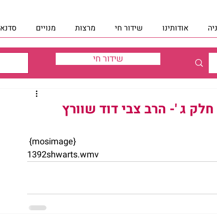
יה
אודותינו
שידור חי
מרצות
מנויים
סדנאו
שידור חי
ק ג '- הרב צבי דוד שוורץ
 {mosimage}
1392shwarts.wmv