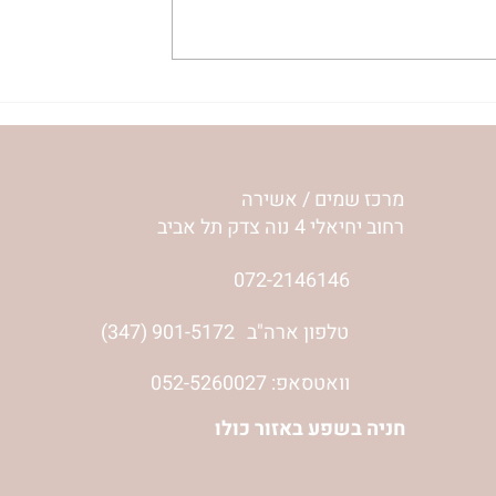
ית המפגש,
הרבנית ימימה מזרחי "משנכנס
 באב | הר'
אוהב" | ראש חודש אב
מרכז שמים / אשירה
רחוב יחיאלי 4 נוה צדק תל אביב
072-2146146
טלפון ארה"ב
(347) 901-5172
וואטסאפ: 052-5260027
חניה בשפע באזור כולו