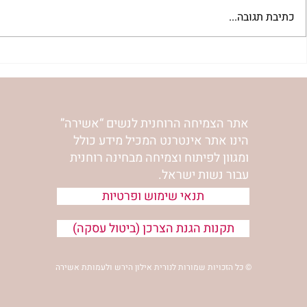
כתיבת תגובה...
"למצוא את אהבתך האבודה" |
מתגעגעות לב
שיעור לט"ו באב | הר' ימימה
השיעור לתשעה
מזרחי
ימימה מזרחי
אתר הצמיחה הרוחנית לנשים “אשירה”
הינו אתר אינטרנט המכיל מידע כולל
ומגוון לפיתוח וצמיחה מבחינה רוחנית
עבור נשות ישראל.
תנאי שימוש ופרטיות
תקנות הגנת הצרכן (ביטול עסקה)
© כל הזכויות שמורות לנורית אילון הירש ולעמותת אשירה