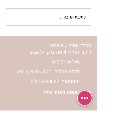
כתיבת תגובה...
מתגעגעות לבית המפגש,
השיעור לתשעה באב | הר'
ימימה מזרחי
מרכז שמים / אשירה
רחוב יחיאלי 4 נוה צדק תל אביב
072-2146146
טלפון ארה"ב
(347) 901-5172
וואטסאפ: 052-5260027
חניה בשפע באזור כולו
הרשמי לעדכונים