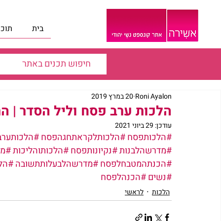
בית
תוכנ
Roni Ayalon
20 במרץ 2019
הלכות ערב פסח וליל הסדר | הר
עודכן:
29 ביוני 2021
#הלכותפסח
#הלכותלקראתחגהפסח
#הלכותערב
#מדרשהלבנות
#נקיונותפסח
#הלכותוהליכות
#מד
#הכנתהמטבחלפסח
#מדרשהלבעלותתשובה
#הל
#נשים
#הכנהלפסח
הלכות
לראשי