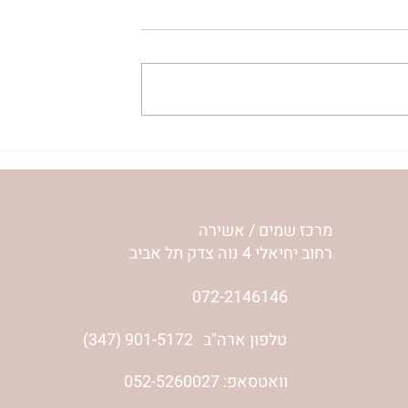
| ג’סיקה הלפרין
הר’ ימימה מזרחי בשיחה אישי
עם ליאת שי, אשת הלום קרב
והסרט 'מוכרח להיות בשמחה'-
ליאור שי והלם קרב
מרכז שמים / אשירה
רחוב יחיאלי 4 נוה צדק תל אביב
072-2146146
טלפון ארה"ב
(347) 901-5172
וואטסאפ: 052-5260027