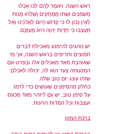
ראש השנה: וַיֹּאמֶר לָהֶם לְכוּ אִכְלוּ 
מַשְׁמַנִּים וּשְׁתוּ מַמְתַקִּים וְשִׁלְחוּ מָנוֹת 
לְאֵין נָכוֹן לוֹ כִּי קָדוֹשׁ הַיּוֹם לַאֲדֹנֵינוּ וְאַל 
תֵּעָצֵבוּ כִּי חֶדְוַת יְהוָה הִיא מָעֻזְּכֶם.
יש נוהגים להימנע מאכילת דברים 
חמוצים וחריפים בראש השנה, אך מי 
שאוהבת מאד מאכלים אלו ובפרט אם 
המנעותה צער הוא לה, יכולה לאכלם 
שזהו עונג יום טוב שלה.
כחלק מהסימנים שעושים כדי לרמז 
על סימן טוב, יש גם ליזהר מאד מכעס 
ועצבות וכל המדות הרעות.
ברכת המזון