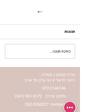
תגובות
כתיבת תגובה...
מתגעגעות לבית המפגש,
השיעור לתשעה באב | הר'
ימימה מזרחי
מרכז שמים / אשירה
רחוב יחיאלי 4 נוה צדק תל אביב
072-2146146
טלפון ארה"ב
(347) 901-5172
וואטסאפ: 052-5260027