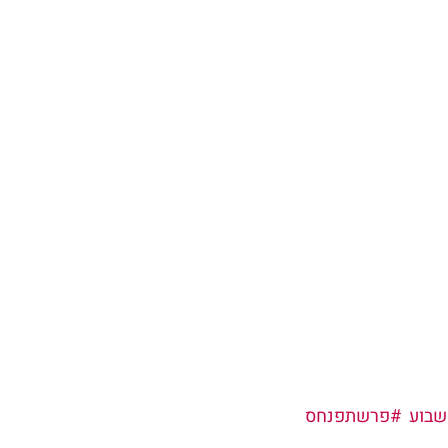
בוע
#פרשתפנחס