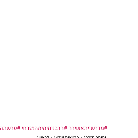
#מדרשייתאשירה
#הרבניתימימהמזרחי
#פרשתהש
ימימה מזרחי
הרצאות ווידאו
לראשי