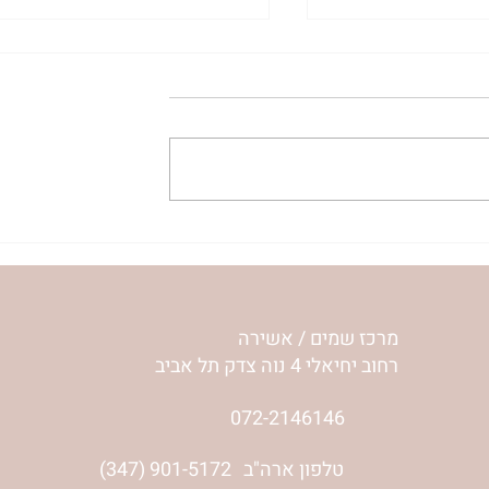
ית המפגש,
הרבנית ימימה מזרחי "משנכנס
 באב | הר'
אוהב" | ראש חודש אב
מרכז שמים / אשירה
רחוב יחיאלי 4 נוה צדק תל אביב
072-2146146
טלפון ארה"ב
(347) 901-5172