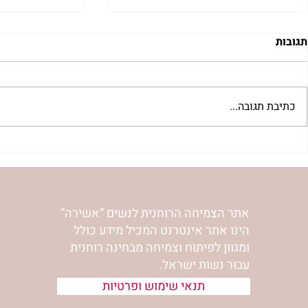
תגובות
כתיבת תגובה...
"למצוא את אהבתך האבודה" |
מתגעגעות לב
שיעור לט"ו באב | הר' ימימה
השיעור לתשעה
מזרחי
ימימה מזרחי
אתר הצמיחה הרוחנית לנשים “אשירה”
הינו אתר אינטרנט המכיל מידע כולל
ומגוון לפיתוח וצמיחה מבחינה רוחנית
עבור נשות ישראל.
תנאי שימוש ופרטיות