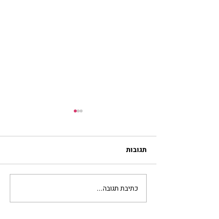
תגובות
כתיבת תגובה...
נורית אילון הירש מארחת
את חני ויינרוט ומיכל כהן חי
בשיח נשי מרגש