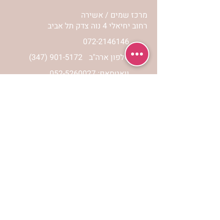
מרכז שמים / אשירה
רחוב יחיאלי 4 נוה צדק תל אביב
072-2146146
טלפון ארה"ב
(347) 901-5172
וואטסאפ: 052-5260027
חניה בשפע באזור כולו
הרשמי לעדכונים
הרשמי