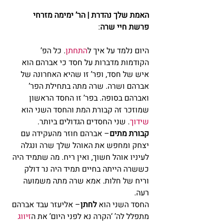
האמת שלך נהדרת | הר’ ימימה מזרחי
פרשת חיי שרה
:
היום נלמד על איך ל
התחתן
. כל הפ’ 
הקודמות מדברות על חסד כי אברהם הוא 
איש של חסד, ופר’ זו שהיא האחרונה של 
אברהם ושרה. שרה מתה בתחילת הפר’ 
ואברהם בסופה. בפר’ זו החסד הראשון 
שמוזכר זה קבורת המת והחסד השני הוא 
שידוך
. שני החסדים הגדולים ביותר.
קבורת מתים
– אברהם חוזר מהעקידה עם 
יצחק ומחפש את האוהל שלך שרה ונגלה 
לעיניו אוהל חשוך, ואין ריח. מה שתמיד היה 
כששרה הייתה בחיים תמיד היה נר דולק 
וריח של חלות. אמא שרה מתה משמועה 
רעה.
החסד השני הוא 
לחתן
– אליעזר עבד אברהם 
מתפלל לה’ ‘הקרה נא לפני היום’ את ה
זיווג