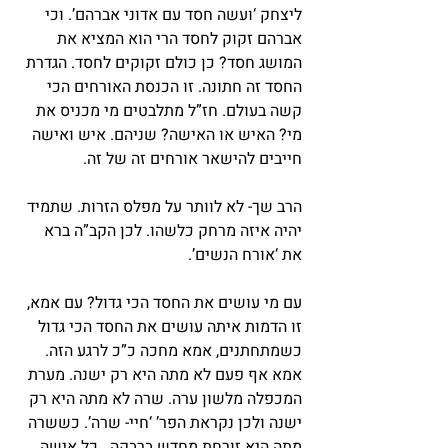
ליצחק ‘ועשה חסד עם אדוני אברהם’. וכי 
אברהם זקוק לחסד הרי הוא המציא את 
המושג חסד? כן כולם זקוקים לחסד. הגדרת 
החסד זה חתונה. זו הכנסת האורחים הכי 
קשה בעולם. חז”ל מתלבטים מי מכניס את 
מי? האיש או האישה? שניהם. איש ואישה 
חייבים להישאר אורחים זה של זה.
הרב שך- לא לוותר על מפלס הזרות. שתמיד 
יהיה איזה מרחק כלשהו. לכן הקב”ה ברא 
את ‘אורח הנשים’.
עם מי עושים את החסד הכי גדול? עם אמא, 
זו הדמות איתה עושים את החסד הכי גדול 
כשמתחתנים, אמא מחכה כ”כ לרגע הזה. 
אמא אף פעם לא מתה היא רק ישנה. מערת 
המכפלה מלשון ערה. שרה לא מתה היא רק 
ישנה ולכן נקראת הפר’ ‘חיי- שרה’. כששרה 
מתה היא זורחת מחדש ברבקה.  כל אישה 