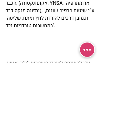
הכבד, (אקופונקטורה, YNSA, ארומתרפיה 
ותזונה מנקה כבד), ע”י שיטות הרפיה שונות, 
וכמובן דרכים להורדת לחץ ומתח, שליטה 
במחשבות טורדניות וכד’.
עלי להתייחס לעובדי משמרות לילה. אנשי 
רפואה, כיבוי אש, משטרה, אנשי צבא 
וביטחון, פועלים העובדים בלילה ועוד… אני 
עצמי עובדת 2-3 לילות בשבוע ביחידה 
לטיפול נמרץ בהדסה.
ערנות בלילה היא בעייתית. הנזק קיים, אך 
אפשר להפחית ולמזער את הנזק ע”י שינה 
טובה בבוקר. בע”ה בזכות מעשה החסד של 
עובדי משמרות ה’ ייתן להם בריאות שלא 
בדרך השינה הטבעית אלא בהשגחה מיוחדת. 