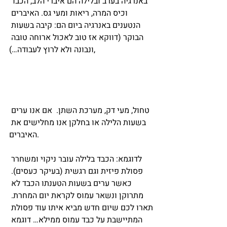
באנרגיה בערב ובלילה הם איברי הלב, הכבד 
וכיס המרה, ריאות ומעי גס. האיברים 
הנטענים באנרגיה ביום הם: קיבה בשעות 
הבוקר (דווקא אז טוב לאכול ארוחה טובה 
ונבונה ולא לרוץ לעבודה…),
טחול, מעי דק, מערכת השתן.  אם אנו ערים 
בשעות הלילה או בחלקן אנו מחלישים את 
האיברים.
לדוגמא: הכבד בלילה עובר ניקוי ומשחרר 
פסולת פיזית וגם רגשית (בעיקר כעסים). 
כאשר ערים בשעות הטענתו הכבד לא 
מתרוקן ונשאר עמוס לקראת יום המחרת. 
תארו לכם שיום חדש מביא איתו עוד פסולת 
המתיישבת על כבד עמוס ממילא… דוגמא 