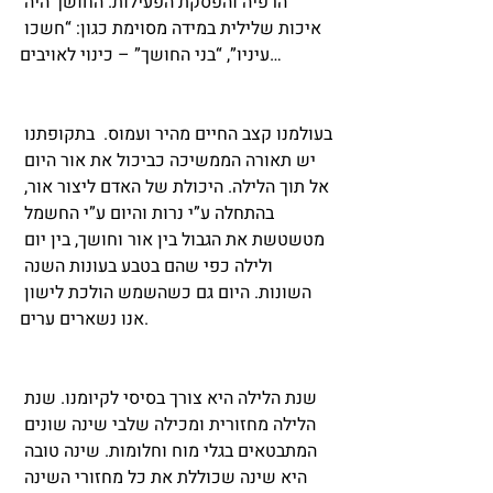
הרפיה והפסקת הפעילות. החושך היה 
איכות שלילית במידה מסוימת כגון: “חשכו 
עיניו”, “בני החושך” – כינוי לאויבים…
בעולמנו קצב החיים מהיר ועמוס.  בתקופתנו 
יש תאורה הממשיכה כביכול את אור היום 
אל תוך הלילה. היכולת של האדם ליצור אור, 
בהתחלה ע”י נרות והיום ע”י החשמל 
מטשטשת את הגבול בין אור וחושך, בין יום 
ולילה כפי שהם בטבע בעונות השנה 
השונות. היום גם כשהשמש הולכת לישון 
אנו נשארים ערים.
שנת הלילה היא צורך בסיסי לקיומנו. שנת 
הלילה מחזורית ומכילה שלבי שינה שונים 
המתבטאים בגלי מוח וחלומות. שינה טובה 
היא שינה שכוללת את כל מחזורי השינה 