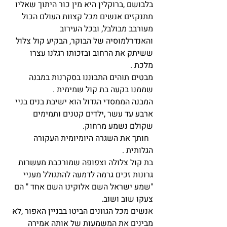
בלבושם ,ברוקלין היא מין כור היתוך שאליו 
מתנקזים אנשים מכל קצוות העולם הכול 
מעורבב מבולבל, ובכל העירוב 
והאנדרלמוסיה של הבוקר, הבקיע קול צלול 
ששיתק את הרחוב ובזכותו רגלנו עצרו 
מלכת .
מבטים תוהים התבוננו בסקרנות במבנה 
שממנו בקעה בת קול שמימית .
המבנה הממסדי הגדול הוא ישיבת בנים בניי 
ארבע עד עשר ,ילדים קטנים ותמימים 
שקולם נשמע מרחוק.
  חותך את השגרה היומיומית העקורה 
הגלותית .
בת קול צלולה וצפופה שמורכבת מעשרות 
גרונות זכים גרמה לדמעה להתגולל מעניי 
"שמע ישראל השם אלוקינו השם אחד " הם 
צעקו שוב ושוב. 
אנשים מכל הגוונים הביטו בבניין האפור ,לא 
מבינים את המשמעות של אותה אמירה 