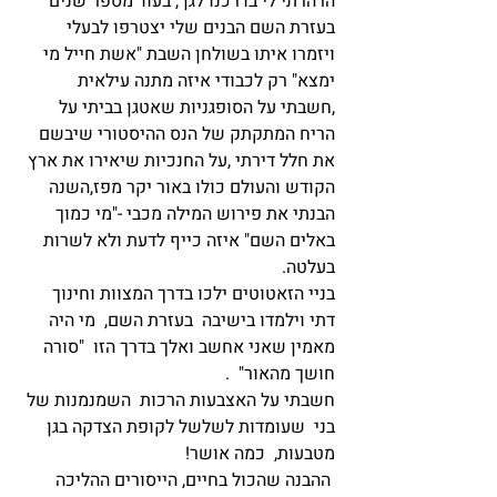
הרהרתי לי בדרכנו לגן , בעוד מספר שנים 
בעזרת השם הבנים שלי יצטרפו לבעלי 
ויזמרו איתו בשולחן השבת "אשת חייל מי 
ימצא" רק לכבודי איזה מתנה עילאית 
,חשבתי על הסופגניות שאטגן בביתי על 
הריח המתקתק של הנס ההיסטורי שיבשם 
את חלל דירתי ,על החנכיות שיאירו את ארץ 
הקודש והעולם כולו באור יקר מפז,השנה 
הבנתי את פירוש המילה מכבי -"מי כמוך 
באלים השם" איזה כייף לדעת ולא לשרות 
בעלטה.
בניי הזאטוטים ילכו בדרך המצוות וחינוך 
דתי וילמדו בישיבה  בעזרת השם,  מי היה 
מאמין שאני אחשב ואלך בדרך הזו  "סורה 
חושך מהאור"  .
חשבתי על האצבעות הרכות  השמנמנות של 
בני  שעומדות לשלשל לקופת הצדקה בגן 
מטבעות,  כמה אושר!
 ההבנה שהכול בחיים, הייסורים ההליכה 