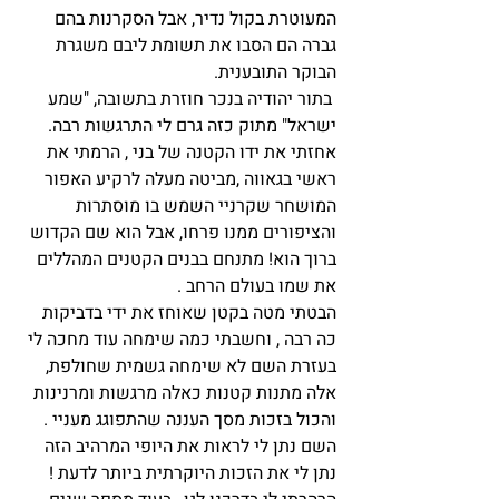
המעוטרת בקול נדיר, אבל הסקרנות בהם 
גברה הם הסבו את תשומת ליבם משגרת 
הבוקר התובענית.
 בתור יהודיה בנכר חוזרת בתשובה, "שמע 
ישראל" מתוק כזה גרם לי התרגשות רבה. 
אחזתי את ידו הקטנה של בני , הרמתי את 
ראשי בגאווה ,מביטה מעלה לרקיע האפור 
המושחר שקרניי השמש בו מוסתרות 
והציפורים ממנו פרחו, אבל הוא שם הקדוש 
ברוך הוא! מתנחם בבנים הקטנים המהללים 
את שמו בעולם הרחב .
הבטתי מטה בקטן שאוחז את ידי בדביקות 
כה רבה , וחשבתי כמה שימחה עוד מחכה לי 
בעזרת השם לא שימחה גשמית שחולפת, 
אלה מתנות קטנות כאלה מרגשות ומרנינות 
והכול בזכות מסך העננה שהתפוגג מעניי .
השם נתן לי לראות את היופי המרהיב הזה 
נתן לי את הזכות היוקרתית ביותר לדעת ! 