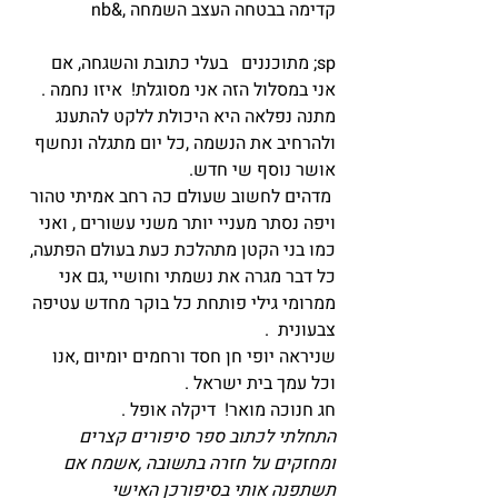
קדימה בבטחה העצב השמחה ,&nb
sp; מתוכננים   בעלי כתובת והשגחה, אם 
אני במסלול הזה אני מסוגלת!  איזו נחמה .
מתנה נפלאה היא היכולת ללקט להתענג 
ולהרחיב את הנשמה ,כל יום מתגלה ונחשף 
אושר נוסף שי חדש.
 מדהים לחשוב שעולם כה רחב אמיתי טהור 
ויפה נסתר מעניי יותר משני עשורים , ואני 
כמו בני הקטן מתהלכת כעת בעולם הפתעה, 
כל דבר מגרה את נשמתי וחושיי ,גם אני 
ממרומי גילי פותחת כל בוקר מחדש עטיפה 
צבעונית  .
שניראה יופי חן חסד ורחמים יומיום ,אנו 
וכל עמך בית ישראל .
חג חנוכה מואר!  דיקלה אופל .
התחלתי לכתוב ספר סיפורים קצרים 
ומחזקים על חזרה בתשובה ,אשמח אם 
תשתפנה אותי בסיפורכן האישי 