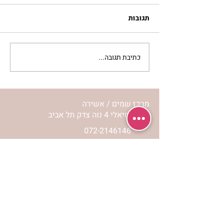
תגובות
כתיבת תגובה...
לחיות את המסע שלי | נורית
אילון הירש
מרכז שמים / אשירה
רחוב יחיאלי 4 נוה צדק תל אביב
072-2146146
טלפון ארה"ב
(347) 901-5172
וואטסאפ: 052-5260027
חניה בשפע באזור כולו
הרשמי לעדכונים