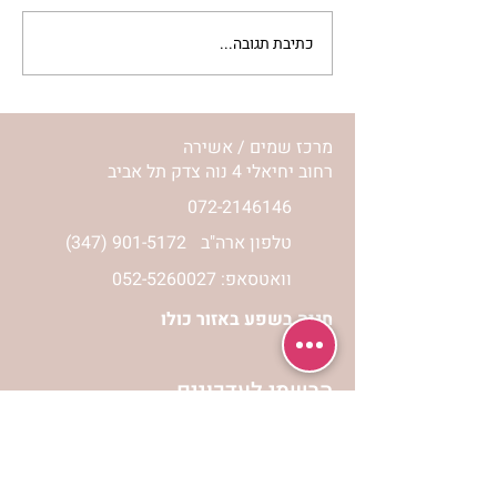
כתיבת תגובה...
מתגעגעות לבית המפגש,
השיעור לתשעה באב | הר'
ימימה מזרחי
מרכז שמים / אשירה
רחוב יחיאלי 4 נוה צדק תל אביב
072-2146146
טלפון ארה"ב
(347) 901-5172
וואטסאפ: 052-5260027
חניה בשפע באזור כולו
הרשמי לעדכונים