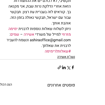
תקשיבי, לא לכולם יש את ההתעוררות 
הזאת אחרי הדלקת נרות שבת, אני מקנאה 
בך. קוראים לזה בעברית עת רצון. תבקשי 
עבור עם ישראל, תבקשי גאולה בזמן הזה. 
אוהבת אותך.
ניתן לשלוח שאלות נוספות לרבנית 
ימימה 
מזרחי
 למייל של משרדי 
אשירה
 – 
שמים
: 
ashiraoffice@gmail.com ונשמח להעביר 
לרבנית את שאלתך.
#שאלותלרימימה
נשו"ת אשירה
פוסטים אחרונים
הצג הכול