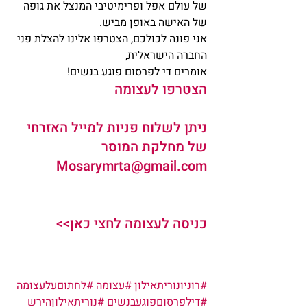
של עולם אפל ופרימיטיבי המנצל את גופה 
של האישה באופן מביש.
אני פונה לכולכם, הצטרפו אלינו להצלת פני 
החברה הישראלית,
אומרים די לפרסום פוגע בנשים!
הצטרפו לעצומה
ניתן לשלוח פניות למייל האזרחי 
של מחלקת המוסר 
Mosarymrta@gmail.com
כניסה לעצומה לחצי כאן>>
#רוניונוריתאילון
#עצומה
#לחתוםעלעצומה
#דילפרסוםפוגעבנשים
#נוריתאילוןהירש