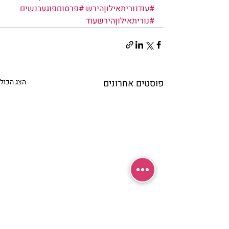
#עודנוריתאילוןהירש
#פרסוםפוגעבנשים
#נוריתאילוןהירשעוד
פוסטים אחרונים
הצג הכול