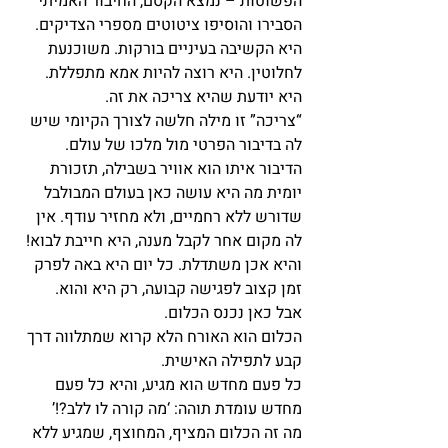
הפשוטות – נמצא הקסם, החיבור האמיתי” 
הסבירו והוסיפו ציטוטים מספרי הצדיקים.
היא הקשיבה בעיניים בורקות. משוכנעת 
לחלוטין. היא רוצה להיות אמא מתפללת. 
היא יודעת שהיא צריכה את זה.
“צריכה” זו מילה חלשה לצורך הקיומי שיש 
לה בדיבור הפרטי מול מלכו של עולם.
הדיבור איתו הוא אוויר בשבילה, תזכורת 
יומית מה היא עושה כאן בעולם המבולבל 
שדורש ללא רחמיים, ולא מחזיר עודף. אין 
לה מקום אחר לקבל מענה, היא חייבת לבוא!
והיא אכן משתדלת. כל יום היא באה לפרק 
זמן קצוב לפגישה קבועה, רק היא והוא.
אבל כאן נכנס הכלום.
הכלום הוא האורח הלא קרוא שמתלווה דרך 
קבע לתפילה האישית.
כל פעם מחדש הוא מגיע, והיא כל פעם 
מחדש עומדת תוהה: ‘מה קורה לו ללב?!’
מה זה הכלום המציף, המחוצף, שמגיע ללא 