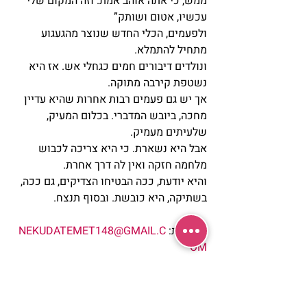
ממש, כי אתה אוהב אמת. וזה המקום שלי 
עכשיו, אטום ושותק”
ולפעמים, הכלי החדש שנוצר מהגעגוע 
מתחיל להתמלא.
ונולדים דיבורים חמים כגחלי אש. אז היא 
נשטפת קירבה מתוקה.
אך יש גם פעמים רבות אחרות שהיא עדיין 
מחכה, ביובש המדברי. בכלום המעיק, 
שלעיתים מעמיק.
אבל היא נשארת. כי היא צריכה לכבוש 
מלחמה חזקה ואין לה דרך אחרת.
והיא יודעת, ככה הבטיחו הצדיקים, גם ככה, 
בשתיקה, היא כובשת. ובסוף תנצח.
לתגובות: 
NEKUDATEMET148@GMAIL.C
OM
#כתיבהיוצרת
#מאמרים
#שפרהזיו
#תפילה
מאמרים