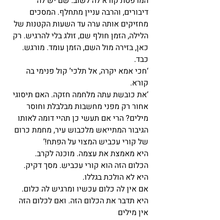
המרפסת קורא לה לשוב. שם יש לה 
דיבורים, והרבה עניין מתחלף. המסכים 
מחזיקים אותה ערה עד השעות הקטנות של 
הלילה, הזמן חולף שם, זולג בלי להרגיש. רק 
כאן, בזירה מול השם, הזמן עומד. מורגש. 
כבד.
‘חכי אמא יקרה, אל תלכי’ קול פנימי בה 
קורא.
‘את כובשת עתה מלחמה חזקה. האם תיסוגי 
אחור רק מפני מחשבות מבלבלת וחוסר 
מילים? הרי אם תעשי כן תהיי דומה לאותו 
הגיבור המתייאש מלכבוש עיר, מחמת כרום 
של קורי עכביש המצוי על הפתח!’
היא מאמצת את עצמה. מוכנה לקרב.
הכלום הזה הוא קורי עכביש. מסך דקיק. 
היא לא הולכת בגללו.
אם אין לה כלום עכשיו ומרגיש לה כלום. 
היא תדבר את הכלום הזה. ואם לכלום הזה 
אין מילים