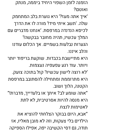
הזמנה לזמן השפוי היחיד ביממה, מנתק 
ואוטם?
‘איך אתה מעז?’ היא גוערת בלב המתחמק 
שלה. ‘תשב איתי מיד!’ מורה לו את הדרך 
לכיסא הנדנדה במרפסת. ‘אנחנו מדברים עם 
המלך עכשיו, תהיה מחובר בבקשה!’
הגערות נבלעות בשמיים. אך הכלום עודנו 
והלב איננו.
היא מתיישבת בכבדות. שוקעת בריפוד יותר 
ויותר. עוד רגע עפעפיה נעצמות.
‘לא רוצה לישון עכשיו!’ קול בתוכה צועק. 
היא מתרוממת ומתחילה להסתובב במרפסת 
הקטנה, הלוך ושוב.
“אתה שומע לב? איתך או בלעדייך, מדברת!” 
היא מנסה להיות אסרטיבית, לא לתת 
לאטימות לנצח.
“אבא, היום בבוקר הצלחתי להוציא את 
הילדים בלי צעקות, וזה לא מובן מאליו, אז 
תודה, גם דסי הקשיבה יפה, אפילו הספיקה 