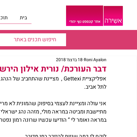
בית
תוכנ
Roni Ayalon
18 בדצמ׳ 2018
דבר העורכת/ נורית אילון היר
אפליקציית Gettexi ,  מציינת שהתחב
לתל אביב.
אני עולה ומציינת לעצמי בסיפוק שהמונית לא מר
מתיישבת ומביטה במראה מולי, מזהה נהג ישראלי ס
במראה ואומר לי ” הודיעו עכשיו שרונה רמון נפטר
לוקח לי כמה שניות להיזכר במי מדובר.