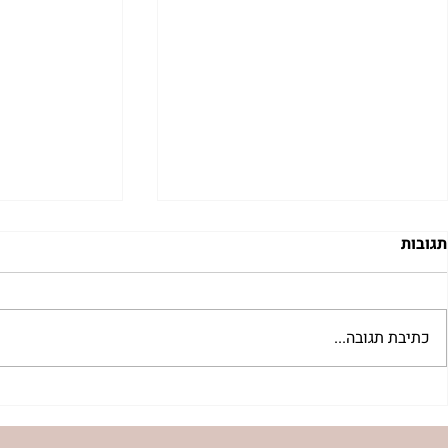
תגובות
כתיבת תגובה...
דבר העורכת- קורונה, יוסף
פרסום הנס בד
הצדיק ובעל התפילה.
תשע”ו