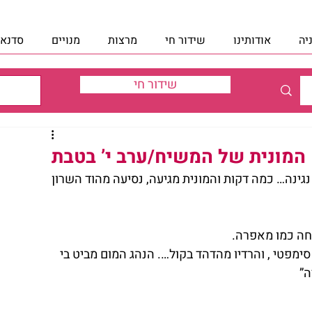
יה
אודותינו
שידור חי
מרצות
מנויים
סדנאו
שידור חי
ש המונית של המשיח/ערב י’ בטבת
יב של הנהג נגינה… כמה דקות והמונית מגיעה, נסיעה מהוד השרון 
יחה כמו מאפרה.
ימפטי , והרדיו מהדהד בקול…. הנהג המום מביט בי 
ה”