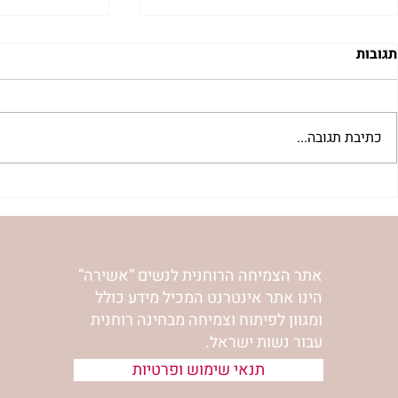
תגובות
כתיבת תגובה...
"למצוא את אהבתך האבודה" |
מתגעגעות לב
שיעור לט"ו באב | הר' ימימה
השיעור לתשעה
מזרחי
ימימה מזרחי
אתר הצמיחה הרוחנית לנשים “אשירה”
הינו אתר אינטרנט המכיל מידע כולל
ומגוון לפיתוח וצמיחה מבחינה רוחנית
עבור נשות ישראל.
תנאי שימוש ופרטיות