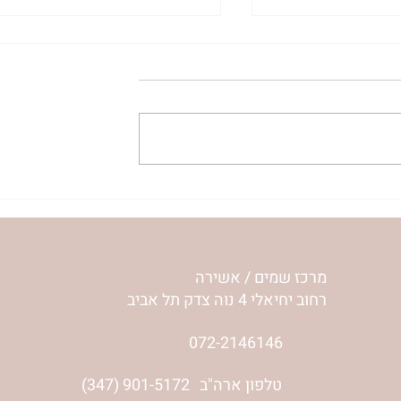
ית המפגש,
הרבנית ימימה מזרחי "משנכנס
 באב | הר'
אוהב" | ראש חודש אב
מרכז שמים / אשירה
רחוב יחיאלי 4 נוה צדק תל אביב
072-2146146
טלפון ארה"ב
(347) 901-5172