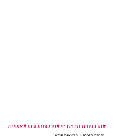
#הרבניתימימהמזרחי
#פרשתהשבוע
#אשירה
ימימה מזרחי
הרצאות ווידאו