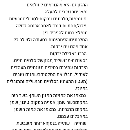
המזון גם היא מהגורמים לחולאים 
ומצביםהנזכרים למעלה.
·פחמימות,חלבונים וירקות-לסובליםמבעיות 
עיכול,תחושת כובד לאחר ארוחה גדולה 
מומלץ בחום להפריד בין 
החלבוניםוהפחמימות בסעודה ולשלב כל 
אחד מהם עם ירקות. 
·הרבו באכילת ירקות 
בסעודות-מבושלים,מגווןשל סלטים חיים. 
הירקות עתירים בסיבים תזונתיים העוזרים 
לעיכול. תבלו את הסלטיםבשמנים טובים 
(מעט!) המעיטו בסלטים מבושלים ומתובלים 
במיונז.
·צמצמו את כמויות המזון השמן- בשר רזה 
במקוםבשר שמן, אפייה במקום טיגון, שמן 
במקום מרגרינה. צמצמו את כמות השמן 
במאכלים עצמם.
·שתייה– שתייה בזמןהארוחה משבשת 