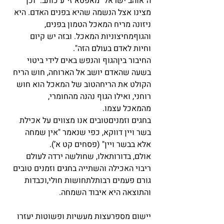
ה"אוהב ישראל" מאפטא זי"ע כותב:" וכן 
מצינו אצל הנשמה שהיא בפנים האדם. היא 
ניזונה מריח המאכל הטמון בפנים, 
והגוףמחיצוניות המאכל. ובזה יש קיום 
וחיות לאדם בעולם הזה". 
החיבור ביןהגוף והנפש באים לידי ביטוי 
בשעה שהאדם יושב אל הארוחה, חוש הריח 
הקולט את הריחהטוב של המאכל הוא חוש 
רוחני, ואילו הגוף נהנה מהחומרי,
מהמאכל עצמו. 
בחגים וזמניםטובים אנו מצווים על אכילת 
בשר ויין דווקא, כפי שנאמר "אין שמחה 
אלא בבשר ויין" (פסחים קט א’).
אולם, בדורותאלו, שחולשה ירדה לעולם 
ריבוי האכילה והשתייה בחגים וזמנים טובים 
גורם פעמים רבותלתחושות חולי,וכבדות 
והתוצאה היא איבוד השמחה.
יישום מספרעצות מעשיות ופשוטות יעזרו 