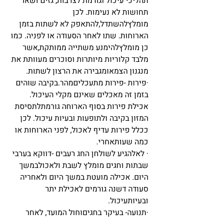
תהליכי עיכול וגורמת לצרבות, גזים ושאר 
תחושות לא נעימות. לכן 
מומלץלהשתדל,להתאפק לא לשתות בזמן 
הארוחות. שתו לאחר הסעודה או לפניה. כמו 
כן מומלץלהימנע משתייה ממותקת,אשר 
מלבד קלוריות מיותרות וסוכרים מעוותת את 
מנגנון הצמאומגבירה את הרצון לשתות. 
·פירות -פירות מתעכליםמהר.בקיבה שוהים 
בזמן זה מאכלים שאינם מקלי העיכול. 
אכילת פירות בסוף הארוחה גורמתלתסיסת 
המזון בקיבה ולתופעות ובעיות עיכול. לכן 
ככלל פירות עדיף לאכול, לפני הארוחות או 
כמה שעותאחרי. 
· לאלהגיע לשולחן החג רעבים -דווקא בערבי 
שבתות וחגים מומלץ לשבת ולאכולבמשך 
היום. אכילה מועטת במשך היום ולאחריה 
סעודה דשנה גורמים לאכילת יתר 
ובעיותעיכול.
·תנועה- בעיקר בחגיםוחול המועד, לאחר 