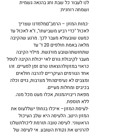
לנו לעבור כל שבת וחג בהנאה גשמית 
ושמחה רוחנית: 
·כמות המזון – הרמב"םמלמדנו שצריך 
לאכול "כדי רביע משביעתו", ז"א לאכול עד 
כמעט שובעולא מעבר לכך. מרגע שהקיבה 
מלאה באמת חולפים 20 ד’ עד 
שתחושתהשובע מורגשת. מילוי הקיבה 
מעבר לקיבולת גורם לאי יכולת הקיבה לטפל 
כראוי במזוןולהוצאתו טרם זמן למעיים. זהו 
אחד הגורמים העיקריים להרבה חולאים 
ומצבים לא נעימיםהחל מצרבות, גזים וכלה 
בכיבים ומחלות מעיים.
מפאת ריבויהמנות, אכלו מעט מכל מנה. 
ללא תוספת.
·לעיסת המזון– איכלו בנחת! ישללעוס את 
המזון היטב. הלעיסה היא שלב העיכול 
הראשוני. לעיסה טובה תורמת ליכולתשלנו 
להרגיש את נקודת השובע. אי לעיסה של 