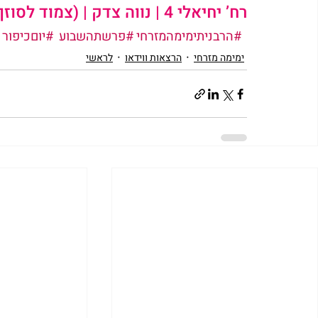
רח’ יחיאלי 4 | נווה צדק | (צמוד לסוזן דלל) ת”א
#הרבניתימימהמזרחי
#פרשתהשבוע
#יוםכיפור
ימימה מזרחי
הרצאות ווידאו
לראשי