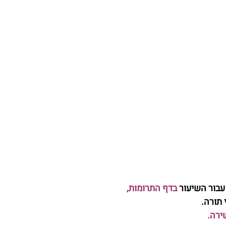
										Twitter						
בור השיעור 
בדף התרומות
, 
תורה. 
ירה
.